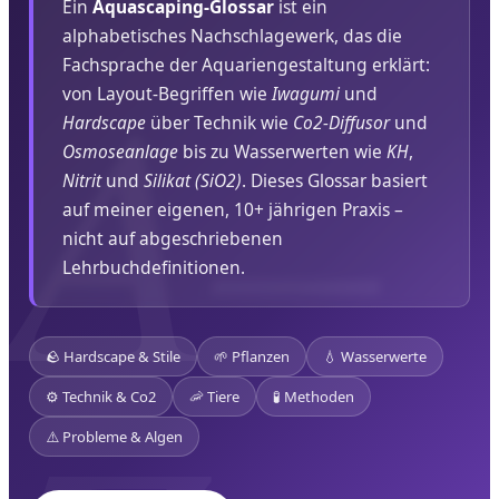
Ein
Aquascaping-Glossar
ist ein
alphabetisches Nachschlagewerk, das die
Fachsprache der Aquariengestaltung erklärt:
von Layout-Begriffen wie
Iwagumi
und
Hardscape
über Technik wie
Co2-Diffusor
und
Osmoseanlage
bis zu Wasserwerten wie
KH
,
Nitrit
und
Silikat (SiO2)
. Dieses Glossar basiert
auf meiner eigenen, 10+ jährigen Praxis –
nicht auf abgeschriebenen
Lehrbuchdefinitionen.
🪨 Hardscape & Stile
🌱 Pflanzen
💧 Wasserwerte
⚙️ Technik & Co2
🦐 Tiere
🧪 Methoden
⚠️ Probleme & Algen