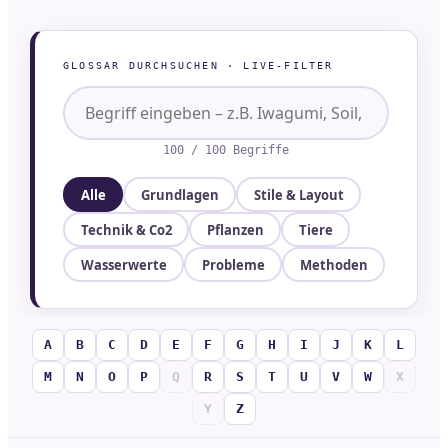
GLOSSAR DURCHSUCHEN · LIVE-FILTER
100 / 100 Begriffe
Alle
Grundlagen
Stile & Layout
Technik & Co2
Pflanzen
Tiere
Wasserwerte
Probleme
Methoden
A
B
C
D
E
F
G
H
I
J
K
L
M
N
O
P
Q
R
S
T
U
V
W
X
Y
Z