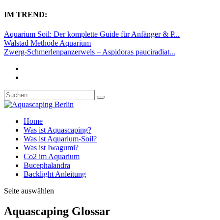
IM TREND:
Aquarium Soil: Der komplette Guide für Anfänger & P...
Walstad Methode Aquarium
Zwerg-Schmerlenpanzerwels – Aspidoras pauciradiat...
Home
Was ist Aquascaping?
Was ist Aquarium-Soil?
Was ist Iwagumi?
Co2 im Aquarium
Bucephalandra
Backlight Anleitung
Seite auswählen
Aquascaping Glossar