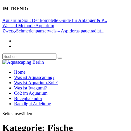
IM TREND:
Aquarium Soil: Der komplette Guide für Anfänger & P...
Walstad Methode Aquarium
Zwerg-Schmerlenpanzerwels – Aspidoras pauciradiat...
Home
Was ist Aquascaping?
Was ist Aquarium-Soil?
Was ist Iwagumi?
Co2 im Aquarium
Bucephalandra
Backlight Anleitung
Seite auswählen
Kategorie:
Fische