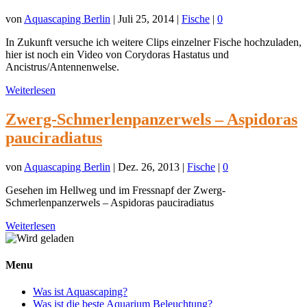
von
Aquascaping Berlin
|
Juli 25, 2014
|
Fische
|
0
In Zukunft versuche ich weitere Clips einzelner Fische hochzuladen,
hier ist noch ein Video von Corydoras Hastatus und
Ancistrus/Antennenwelse.
Weiterlesen
Zwerg-Schmerlenpanzerwels – Aspidoras
pauciradiatus
von
Aquascaping Berlin
|
Dez. 26, 2013
|
Fische
|
0
Gesehen im Hellweg und im Fressnapf der Zwerg-
Schmerlenpanzerwels – Aspidoras pauciradiatus
Weiterlesen
Menu
Was ist Aquascaping?
Was ist die beste Aquarium Beleuchtung?