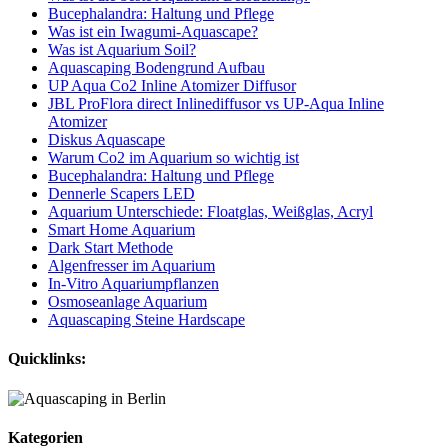
Bucephalandra: Haltung und Pflege
Was ist ein Iwagumi-Aquascape?
Was ist Aquarium Soil?
Aquascaping Bodengrund Aufbau
UP Aqua Co2 Inline Atomizer Diffusor
JBL ProFlora direct Inlinediffusor vs UP-Aqua Inline
Atomizer
Diskus Aquascape
Warum Co2 im Aquarium so wichtig ist
Bucephalandra: Haltung und Pflege
Dennerle Scapers LED
Aquarium Unterschiede: Floatglas, Weißglas, Acryl
Smart Home Aquarium
Dark Start Methode
Algenfresser im Aquarium
In-Vitro Aquariumpflanzen
Osmoseanlage Aquarium
Aquascaping Steine Hardscape
Quicklinks:
Kategorien