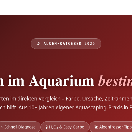
🔬 ALGEN-RATGEBER 2026
n im Aquarium
best
rten im direkten Vergleich – Farbe, Ursache, Zeitrahme
ich hilft. Aus 10+ Jahren eigener Aquascaping-Praxis in B
⚡ Schnell-Diagnose
🧪 H₂O₂ & Easy Carbo
🐌 Algenfresser-Tipp