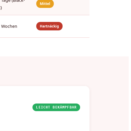
 Tage (Black-
Mittel
)
8 Wochen
Hartnäckig
LEICHT BEKÄMPFBAR