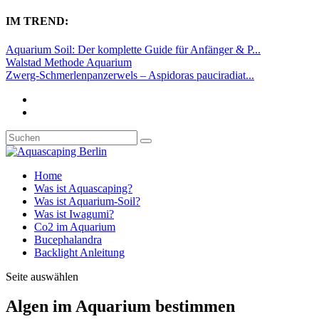
IM TREND:
Aquarium Soil: Der komplette Guide für Anfänger & P...
Walstad Methode Aquarium
Zwerg-Schmerlenpanzerwels – Aspidoras pauciradiat...
Home
Was ist Aquascaping?
Was ist Aquarium-Soil?
Was ist Iwagumi?
Co2 im Aquarium
Bucephalandra
Backlight Anleitung
Seite auswählen
Algen im Aquarium bestimmen