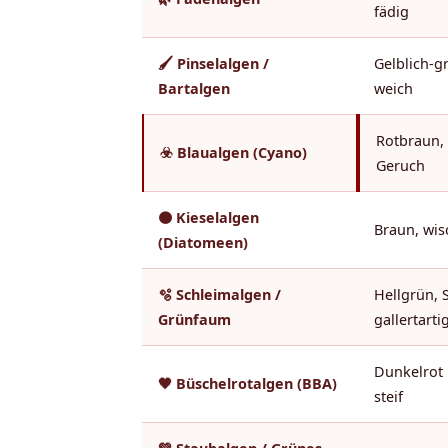
fädig
🖌️ Pinselalgen /
Gelblich-g
Bartalgen
weich
Rotbraun, 
☣️ Blaualgen (Cyano)
Geruch
🟤 Kieselalgen
Braun, wis
(Diatomeen)
🫧 Schleimalgen /
Hellgrün, S
Grünfaum
gallertarti
Dunkelrot 
🖤 Büschelrotalgen (BBA)
steif