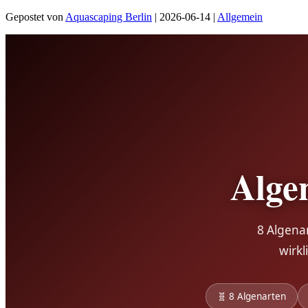
Gepostet von
Aquascaping Berlin
|
2026-06-14
|
Allgemein
Alge
8 Algena
wirkl
🧬 8 Algenarten