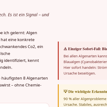
ch. Es ist ein Signal – und
 ich gelernt: Algen
t hat eine konkrete
 schwankendes Co2, ein
⚠️ Einziger Sofort-Fall: Bl
alsche
Bei allen Algenarten kanns
 identifiziert, kennt
Blaualgen (Cyanobakterien
andeln.
Hier sofort handeln: Strö
Ursache beseitigen.
die häufigsten 8 Algenarten
oswirst – ohne Chemie-
💡 Die wichtigste Erkenntn
90 % aller Algenprobleme
Ursache. Stabiles, ausreic