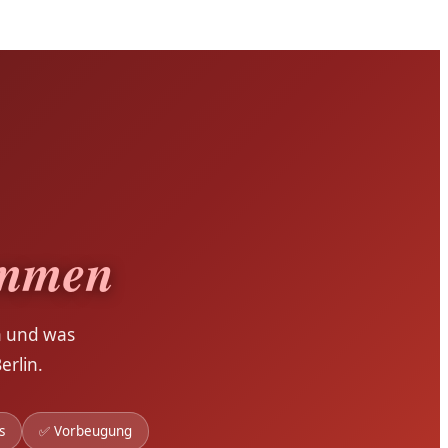
immen
n und was
erlin.
s
✅ Vorbeugung