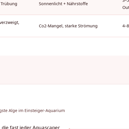
3–5
 Trübung
Sonnenlicht + Nährstoffe
Out
verzweigt,
Co2-Mangel, starke Strömung
4–
igste Alge im Einsteiger-Aquarium
 die fast jeder Aquascaper