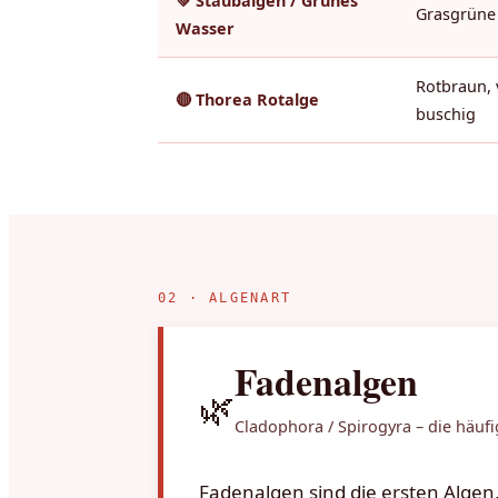
💚 Staubalgen / Grünes
Grasgrüne
Wasser
Rotbraun, 
🔴 Thorea Rotalge
buschig
02 · ALGENART
Fadenalgen
🌿
Cladophora / Spirogyra – die häuf
Fadenalgen sind die ersten Algen,