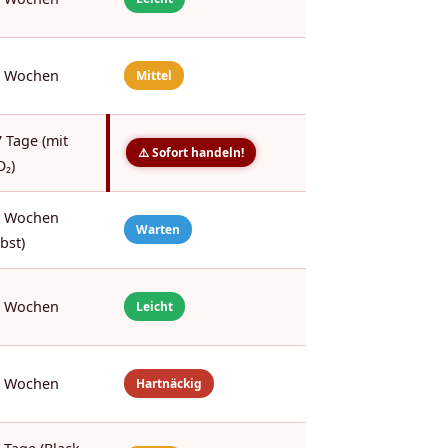
4 Wochen
Mittel
 Tage (mit
⚠️ Sofort handeln!
O₂)
8 Wochen
Warten
lbst)
2 Wochen
Leicht
6 Wochen
Hartnäckig