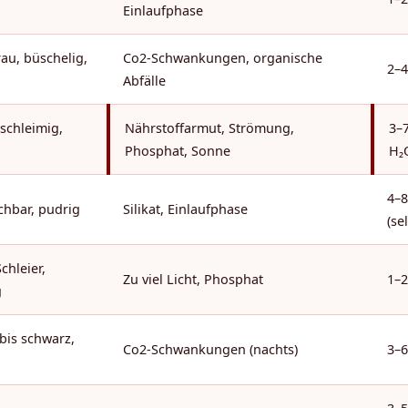
Einlaufphase
rau, büschelig,
Co2-Schwankungen, organische
2–
Abfälle
schleimig,
Nährstoffarmut, Strömung,
3–7
Phosphat, Sonne
H₂
4–
chbar, pudrig
Silikat, Einlaufphase
(se
chleier,
Zu viel Licht, Phosphat
1–
g
bis schwarz,
Co2-Schwankungen (nachts)
3–